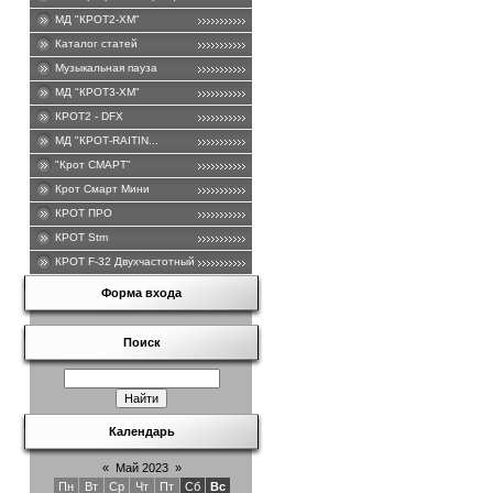
МД "КРОТ2-ХМ"
Каталог статей
Музыкальная пауза
МД "КРОТ3-ХМ"
КРОТ2 - DFХ
МД "КРОТ-RAITIN...
"Крот СМАРТ"
Крот Смарт Мини
КРОТ ПРО
КРОТ Stm
КРОТ F-32 Двухчастотный .
Форма входа
Поиск
Календарь
«
Май 2023
»
Пн
Вт
Ср
Чт
Пт
Сб
Вс