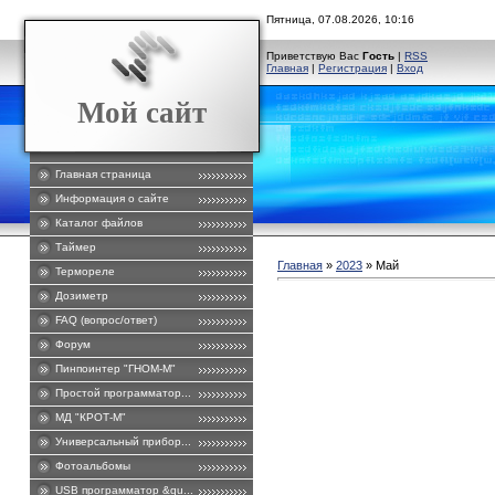
Пятница, 07.08.2026, 10:16
Приветствую Вас
Гость
|
RSS
Главная
|
Регистрация
|
Вход
Мой сайт
Главная страница
Информация о сайте
Каталог файлов
Таймер
Главная
»
2023
»
Май
Термореле
Дозиметр
FAQ (вопрос/ответ)
Форум
Пинпоинтер "ГНОМ-М"
Простой программатор...
МД "КРОТ-М"
Универсальный прибор...
Фотоальбомы
USB программатор &qu...