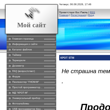
Четверг, 06.08.2026, 17:46
Приветствую Вас
Гость
|
RSS
Главная
|
Регистрация
|
Вход
Мой сайт
Главная страница
Информация о сайте
Каталог файлов
Таймер
КРОТ STM
Термореле
Дозиметр
Не страшна темн
FAQ (вопрос/ответ)
Форум
.
Пинпоинтер "ГНОМ-М"
Простой программатор...
МД "КРОТ-М"
Универсальный прибор...
Продо
Фотоальбомы
USB программатор &qu...