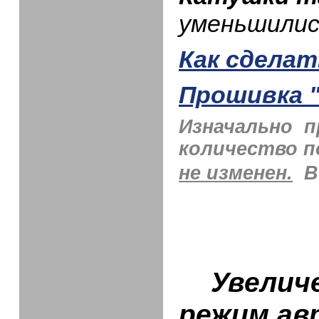
уменьшилис
Как сдела
Прошивка 
Изначально п
количество п
не изменен.
В
Увеличен
режим ав