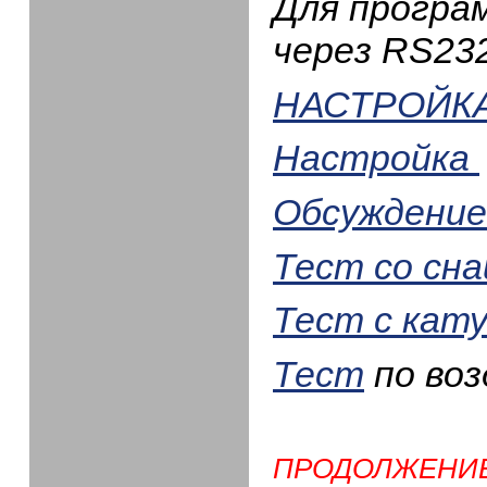
Для програ
через RS23
НАСТРОЙК
Настройка
Обсуждение
Тест со сн
Тест с кат
Тест
по воз
ПРОДОЛЖЕНИЕ 