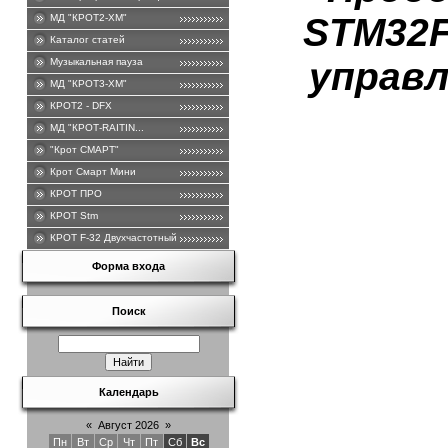
STM32F
МД "КРОТ2-ХМ"
Каталог статей
управл
Музыкальная пауза
МД "КРОТ3-ХМ"
КРОТ2 - DFХ
МД "КРОТ-RAITIN...
"Крот СМАРТ"
Крот Смарт Мини
КРОТ ПРО
КРОТ Stm
КРОТ F-32 Двухчастотный .
Форма входа
Поиск
Календарь
«
Август 2026
»
Пн
Вт
Ср
Чт
Пт
Сб
Вс