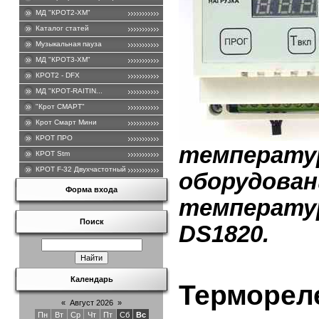
МД "КРОТ2-ХМ"
Каталог статей
Музыкальная пауза
МД "КРОТ3-ХМ"
КРОТ2 - DFХ
МД "КРОТ-RAITIN...
"Крот СМАРТ"
Крот Смарт Мини
КРОТ ПРО
температу
КРОТ Stm
КРОТ F-32 Двухчастотный .
оборудован
Форма входа
температу
Поиск
DS1820.
Календарь
Терморел
«
Август 2026
»
Пн
Вт
Ср
Чт
Пт
Сб
Вс