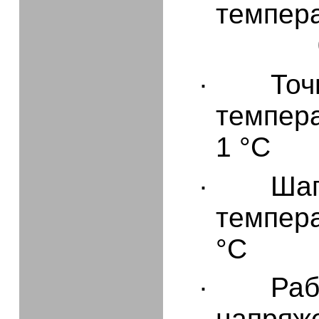
темпера
·
Точ
темпер
1 °С
·
Ша
темпер
°С
·
Раб
напряж