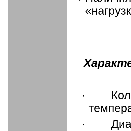
«нагрузк
Характ
·
Кол
темпер
·
Диа