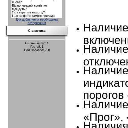
Для добавления необходима
авторизация
Наличие
Статистика
включен
Онлайн всего:
1
Наличие
Гостей:
1
Пользователей:
0
отключе
Наличие
индикат
порогов
Наличие
«Прог», 
Наличия