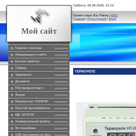
Суббота, 08.08.2026, 22:10
Приветствую Вас
Гость
|
RSS
Главная
|
Регистрация
|
Вход
Мой сайт
Главная страница
Информация о сайте
Каталог файлов
Таймер
ТЕРМОРЕЛЕ
Термореле
Дозиметр
FAQ (вопрос/ответ)
Форум
Пинпоинтер "ГНОМ-М"
Простой программатор...
МД "КРОТ-М"
Универсальный прибор...
Фотоальбомы
USB программатор &qu...