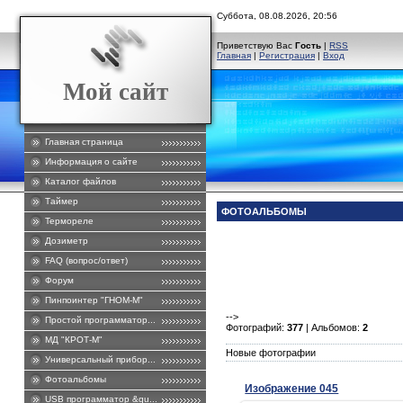
Суббота, 08.08.2026, 20:56
Приветствую Вас
Гость
|
RSS
Главная
|
Регистрация
|
Вход
Мой сайт
Главная страница
Информация о сайте
Каталог файлов
Таймер
ФОТОАЛЬБОМЫ
Термореле
Дозиметр
FAQ (вопрос/ответ)
Форум
Пинпоинтер "ГНОМ-М"
-->
Простой программатор...
Фотографий:
377
| Альбомов:
2
МД "КРОТ-М"
Новые фотографии
Универсальный прибор...
Фотоальбомы
Изображение 045
USB программатор &qu...