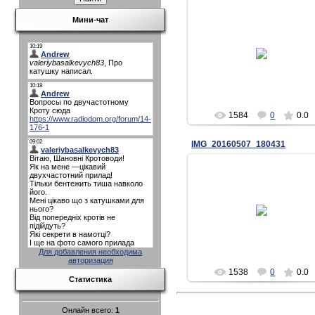
Мини-чат
03.06.2016
Andrew
1584
0
0.0
IMG_20160507_180431
07.05.2016
Andrew
Для добавления необходима
авторизация
1538
0
0.0
Статистика
Онлайн всего:
1