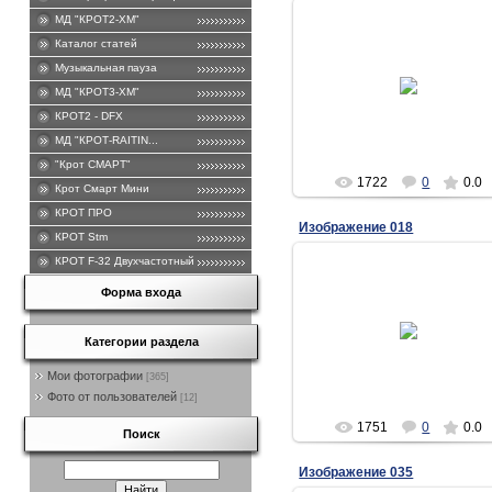
МД "КРОТ2-ХМ"
Каталог статей
Музыкальная пауза
15.07.2016
МД "КРОТ3-ХМ"
Andrew
КРОТ2 - DFХ
МД "КРОТ-RAITIN...
"Крот СМАРТ"
1722
0
0.0
Крот Смарт Мини
КРОТ ПРО
Изображение 018
КРОТ Stm
КРОТ F-32 Двухчастотный .
Форма входа
17.06.2016
Категории раздела
Andrew
Мои фотографии
[365]
Фото от пользователей
[12]
1751
0
0.0
Поиск
Изображение 035